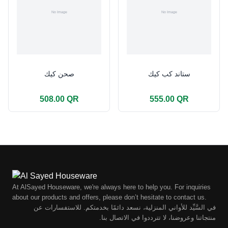
ستاند كب كيك
صحن كيك
508.00 QR
555.00 QR
At AlSayed Houseware, we're always here to help you. For inquiries
about our products and offers, please don’t hesitate to contact us.
في السَّيِّد للأواني المنزلية، نسعد دائمًا بخدمتكم. للاستفسارات عن
منتجاتنا وعروضنا، لا تترددوا في الاتصال بنا.