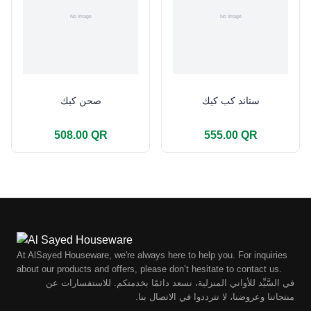
ستاند كب كيك
صحن كيك
508.00 QR
555.00 QR
At AlSayed Houseware, we're always here to help you. For inquiries
about our products and offers, please don’t hesitate to contact us.
في السَّيِّد للأواني المنزلية، نسعد دائمًا بخدمتكم. للاستفسارات عن
منتجاتنا وعروضنا، لا تترددوا في الاتصال بنا.