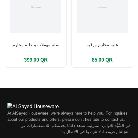
علبة محارم ورقية
سلة مهملات و علبة محارم
399.00 QR
85.00 QR
At AlSayed Houseware, we're always here to help you. For inquiries
about our products and offers, please don’t hesitate to contact us.
في السَّيِّد للأواني المنزلية، نسعد دائمًا بخدمتكم. للاستفسارات عن
منتجاتنا وعروضنا، لا تترددوا في الاتصال بنا.