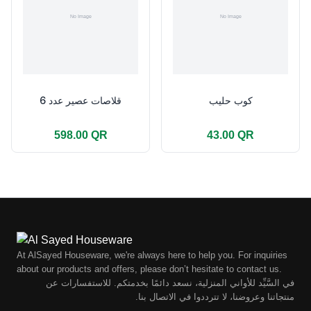
كوب حليب
قلاصات عصير عدد 6
598.00 QR
43.00 QR
At AlSayed Houseware, we're always here to help you. For inquiries
about our products and offers, please don’t hesitate to contact us.
في السَّيِّد للأواني المنزلية، نسعد دائمًا بخدمتكم. للاستفسارات عن
منتجاتنا وعروضنا، لا تترددوا في الاتصال بنا.