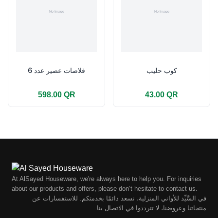
كوب حليب
قلاصات عصير عدد 6
598.00 QR
43.00 QR
At AlSayed Houseware, we're always here to help you. For inquiries
about our products and offers, please don’t hesitate to contact us.
في السَّيِّد للأواني المنزلية، نسعد دائمًا بخدمتكم. للاستفسارات عن
منتجاتنا وعروضنا، لا تترددوا في الاتصال بنا.