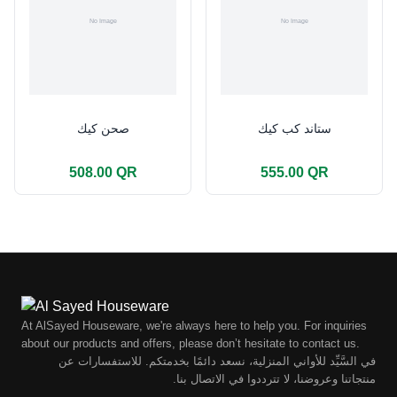
ستاند كب كيك
صحن كيك
508.00 QR
555.00 QR
At AlSayed Houseware, we're always here to help you. For inquiries
about our products and offers, please don’t hesitate to contact us.
في السَّيِّد للأواني المنزلية، نسعد دائمًا بخدمتكم. للاستفسارات عن
منتجاتنا وعروضنا، لا تترددوا في الاتصال بنا.