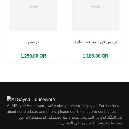
ترمس قهوة صناعة ألمانية
ترمس
1,250.00 QR
1,185.00 QR
At AlSayed Houseware, we're always here to help you. For inquiries
about our products and offers, please don’t hesitate to contact us.
في السَّيِّد للأواني المنزلية، نسعد دائمًا بخدمتكم. للاستفسارات عن
منتجاتنا وعروضنا، لا تترددوا في الاتصال بنا.