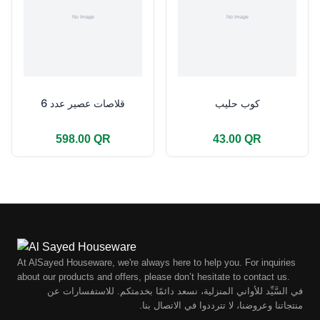
كوب حليب
قلاصات عصير عدد 6
598.00 QR
43.00 QR
At AlSayed Houseware, we're always here to help you. For inquiries
about our products and offers, please don’t hesitate to contact us.
في السَّيِّد للأواني المنزلية، نسعد دائمًا بخدمتكم. للاستفسارات عن
منتجاتنا وعروضنا، لا تترددوا في الاتصال بنا.