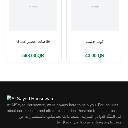
كوب حليب
قلاصات عصير عدد 6
598.00 QR
43.00 QR
At AlSayed Houseware, we're always here to help you. For inquiries
about our products and offers, please don’t hesitate to contact us.
في السَّيِّد للأواني المنزلية، نسعد دائمًا بخدمتكم. للاستفسارات عن
منتجاتنا وعروضنا، لا تترددوا في الاتصال بنا.