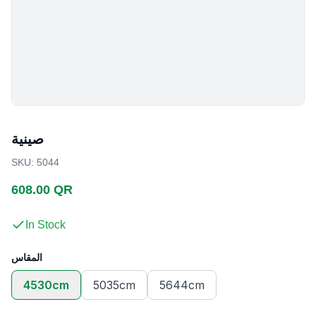
صينية
SKU
:
5044
608.00 QR
In Stock
المقاس
4530cm
5035cm
5644cm