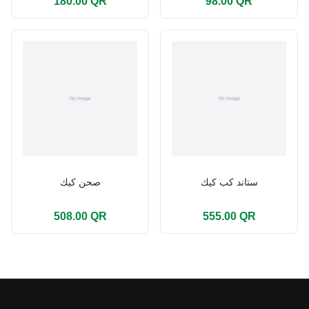
180.00 QR
98.00 QR
ستاند كب كيك
صحن كيك
508.00 QR
555.00 QR