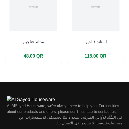
استاند فناجين
ستاند فناجين
48.00 QR
115.00 QR
At AlSayed Houseware, we're always here to help you. For inquiries
about our products and offers, please don’t hesitate to contact us.
في السَّيِّد للأواني المنزلية، نسعد دائمًا بخدمتكم. للاستفسارات عن
منتجاتنا وعروضنا، لا تترددوا في الاتصال بنا.