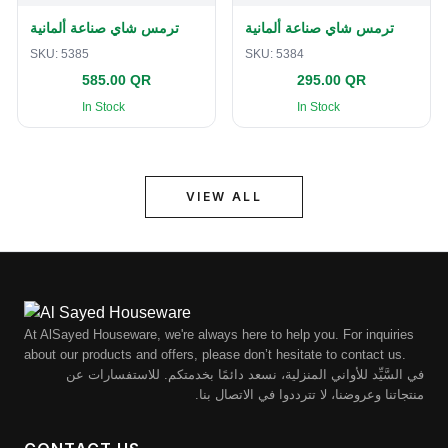
ترمس شاي صناعة ألمانية
ترمس شاي صناعة ألمانية
SKU:
5385
SKU:
5384
585.00 QR
295.00 QR
In Stock
In Stock
VIEW ALL
At AlSayed Houseware, we're always here to help you. For inquiries
about our products and offers, please don’t hesitate to contact us.
في السَّيِّد للأواني المنزلية، نسعد دائمًا بخدمتكم. للاستفسارات عن
منتجاتنا وعروضنا، لا تترددوا في الاتصال بنا.