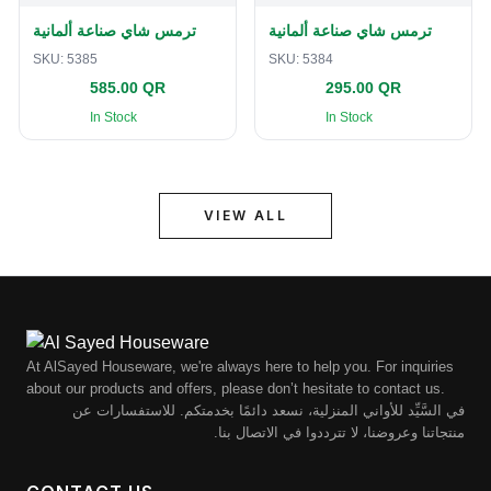
ترمس شاي صناعة ألمانية
ترمس شاي صناعة ألمانية
SKU:
5385
SKU:
5384
585.00 QR
295.00 QR
In Stock
In Stock
VIEW ALL
At AlSayed Houseware, we're always here to help you. For inquiries
about our products and offers, please don’t hesitate to contact us.
في السَّيِّد للأواني المنزلية، نسعد دائمًا بخدمتكم. للاستفسارات عن
منتجاتنا وعروضنا، لا تترددوا في الاتصال بنا.