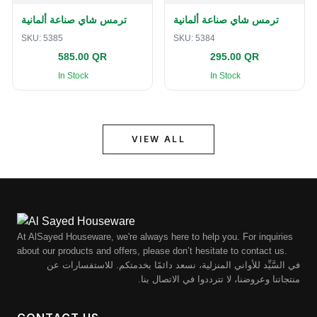
ترمس شاي صناعة ألمانية
ترمس شاي صناعة ألمانية
SKU:
5385
SKU:
5384
585.00 QR
295.00 QR
In Stock
In Stock
VIEW ALL
At AlSayed Houseware, we're always here to help you. For inquiries
about our products and offers, please don’t hesitate to contact us.
في السَّيِّد للأواني المنزلية، نسعد دائمًا بخدمتكم. للاستفسارات عن
منتجاتنا وعروضنا، لا تترددوا في الاتصال بنا.