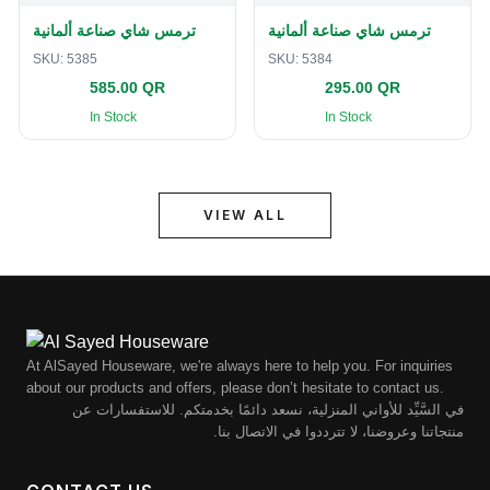
ترمس شاي صناعة ألمانية
ترمس شاي صناعة ألمانية
SKU:
5385
SKU:
5384
585.00 QR
295.00 QR
In Stock
In Stock
VIEW ALL
At AlSayed Houseware, we're always here to help you. For inquiries
about our products and offers, please don’t hesitate to contact us.
في السَّيِّد للأواني المنزلية، نسعد دائمًا بخدمتكم. للاستفسارات عن
منتجاتنا وعروضنا، لا تترددوا في الاتصال بنا.