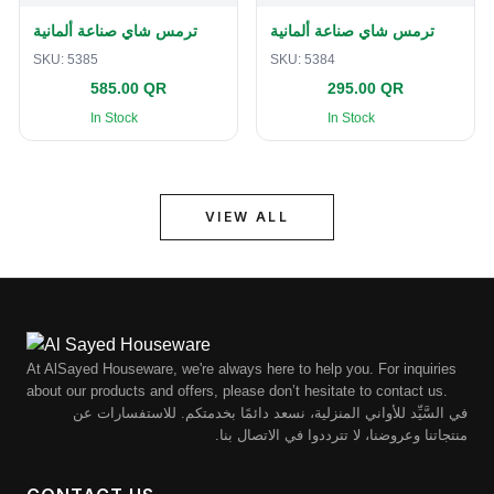
ترمس شاي صناعة ألمانية
ترمس شاي صناعة ألمانية
SKU:
5385
SKU:
5384
585.00 QR
295.00 QR
In Stock
In Stock
VIEW ALL
At AlSayed Houseware, we're always here to help you. For inquiries
about our products and offers, please don’t hesitate to contact us.
في السَّيِّد للأواني المنزلية، نسعد دائمًا بخدمتكم. للاستفسارات عن
منتجاتنا وعروضنا، لا تترددوا في الاتصال بنا.