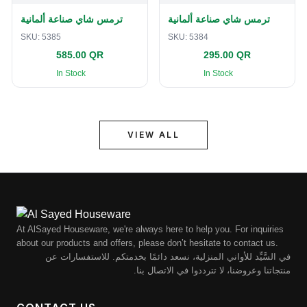
ترمس شاي صناعة ألمانية
ترمس شاي صناعة ألمانية
SKU:
5385
SKU:
5384
585.00 QR
295.00 QR
In Stock
In Stock
VIEW ALL
At AlSayed Houseware, we're always here to help you. For inquiries
about our products and offers, please don’t hesitate to contact us.
في السَّيِّد للأواني المنزلية، نسعد دائمًا بخدمتكم. للاستفسارات عن
منتجاتنا وعروضنا، لا تترددوا في الاتصال بنا.