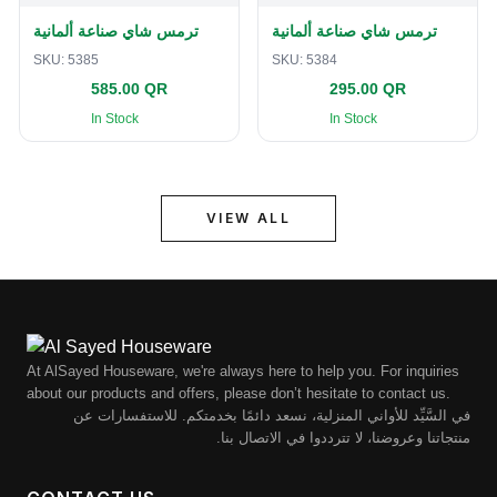
ترمس شاي صناعة ألمانية
ترمس شاي صناعة ألمانية
SKU:
5385
SKU:
5384
585.00 QR
295.00 QR
In Stock
In Stock
VIEW ALL
At AlSayed Houseware, we're always here to help you. For inquiries
about our products and offers, please don’t hesitate to contact us.
في السَّيِّد للأواني المنزلية، نسعد دائمًا بخدمتكم. للاستفسارات عن
منتجاتنا وعروضنا، لا تترددوا في الاتصال بنا.