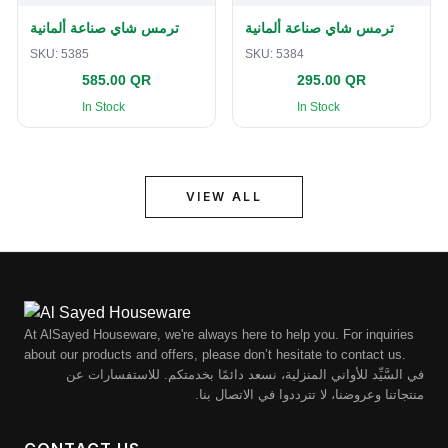
ترمس شاي صناعة ألمانية
ترمس شاي صناعة ألمانية
SKU:
5385
SKU:
5384
585.00 QR
295.00 QR
In Stock
In Stock
VIEW ALL
At AlSayed Houseware, we're always here to help you. For inquiries
about our products and offers, please don’t hesitate to contact us.
في السَّيِّد للأواني المنزلية، نسعد دائمًا بخدمتكم. للاستفسارات عن
منتجاتنا وعروضنا، لا تترددوا في الاتصال بنا.