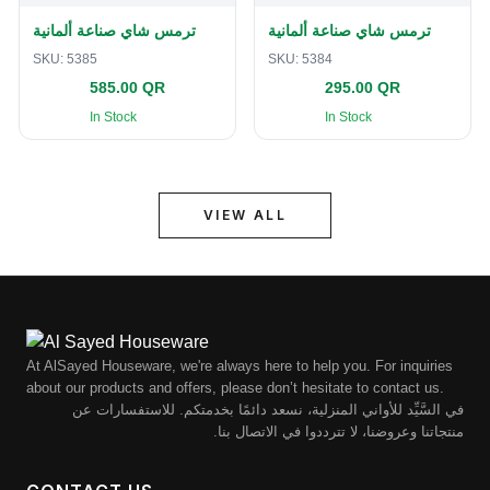
ترمس شاي صناعة ألمانية
ترمس شاي صناعة ألمانية
SKU:
5385
SKU:
5384
585.00 QR
295.00 QR
In Stock
In Stock
VIEW ALL
At AlSayed Houseware, we're always here to help you. For inquiries
about our products and offers, please don’t hesitate to contact us.
في السَّيِّد للأواني المنزلية، نسعد دائمًا بخدمتكم. للاستفسارات عن
منتجاتنا وعروضنا، لا تترددوا في الاتصال بنا.