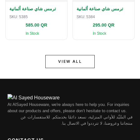
ترمس شاي صناعة ألمانية
ترمس شاي صناعة ألمانية
SKU:
5385
SKU:
5384
585.00 QR
295.00 QR
In Stock
In Stock
VIEW ALL
At AlSayed Houseware, we're always here to help you. For inquiries
about our products and offers, please don’t hesitate to contact us.
في السَّيِّد للأواني المنزلية، نسعد دائمًا بخدمتكم. للاستفسارات عن
منتجاتنا وعروضنا، لا تترددوا في الاتصال بنا.