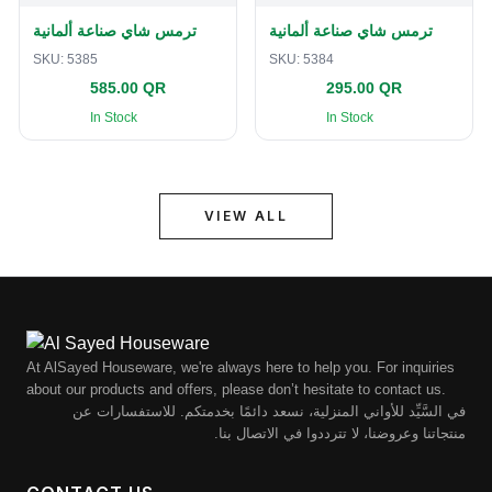
ترمس شاي صناعة ألمانية
ترمس شاي صناعة ألمانية
SKU:
5385
SKU:
5384
585.00 QR
295.00 QR
In Stock
In Stock
VIEW ALL
At AlSayed Houseware, we're always here to help you. For inquiries
about our products and offers, please don’t hesitate to contact us.
في السَّيِّد للأواني المنزلية، نسعد دائمًا بخدمتكم. للاستفسارات عن
منتجاتنا وعروضنا، لا تترددوا في الاتصال بنا.