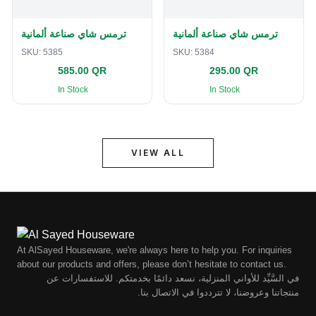
ترمس شاي صناعة ألمانية
ترمس شاي صناعة ألمانية
SKU:
5385
SKU:
5384
585.00 QR
295.00 QR
In Stock
In Stock
VIEW ALL
At AlSayed Houseware, we're always here to help you. For inquiries
about our products and offers, please don’t hesitate to contact us.
في السَّيِّد للأواني المنزلية، نسعد دائمًا بخدمتكم. للاستفسارات عن
منتجاتنا وعروضنا، لا تترددوا في الاتصال بنا.