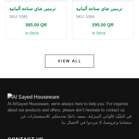
ترمس شاي صناعة ألمانية
ترمس شاي صناعة ألمانية
SKU:
5385
SKU:
5384
585.00 QR
295.00 QR
In Stock
In Stock
VIEW ALL
At AlSayed Houseware, we're always here to help you. For inquiries
about our products and offers, please don’t hesitate to contact us.
في السَّيِّد للأواني المنزلية، نسعد دائمًا بخدمتكم. للاستفسارات عن
منتجاتنا وعروضنا، لا تترددوا في الاتصال بنا.