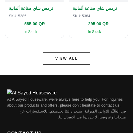
ترمس شاي صناعة ألمانية
ترمس شاي صناعة ألمانية
SKU:
5385
SKU:
5384
585.00 QR
295.00 QR
In Stock
In Stock
VIEW ALL
At AlSayed Houseware, we're always here to help you. For inquiries
about our products and offers, please don’t hesitate to contact us.
في السَّيِّد للأواني المنزلية، نسعد دائمًا بخدمتكم. للاستفسارات عن
منتجاتنا وعروضنا، لا تترددوا في الاتصال بنا.