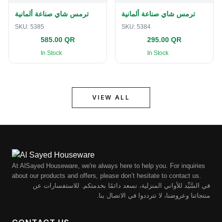
ترمس شاي صناعة ألمانية
ترمس شاي صناعة ألمانية
SKU:
5385
SKU:
5384
585.00 QR
295.00 QR
In Stock
In Stock
VIEW ALL
At AlSayed Houseware, we're always here to help you. For inquiries
about our products and offers, please don’t hesitate to contact us.
في السَّيِّد للأواني المنزلية، نسعد دائمًا بخدمتكم. للاستفسارات عن
منتجاتنا وعروضنا، لا تترددوا في الاتصال بنا.