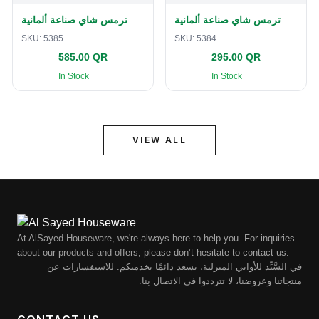
ترمس شاي صناعة ألمانية
ترمس شاي صناعة ألمانية
SKU:
5385
SKU:
5384
585.00 QR
295.00 QR
In Stock
In Stock
VIEW ALL
At AlSayed Houseware, we're always here to help you. For inquiries
about our products and offers, please don’t hesitate to contact us.
في السَّيِّد للأواني المنزلية، نسعد دائمًا بخدمتكم. للاستفسارات عن
منتجاتنا وعروضنا، لا تترددوا في الاتصال بنا.