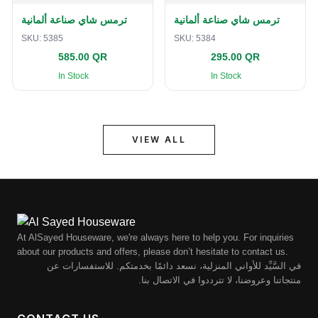
ترمس شاي صناعة ألمانية
ترمس شاي صناعة ألمانية
SKU:
5385
SKU:
5384
585.00 QR
295.00 QR
In Stock
In Stock
VIEW ALL
At AlSayed Houseware, we're always here to help you. For inquiries
about our products and offers, please don’t hesitate to contact us.
في السَّيِّد للأواني المنزلية، نسعد دائمًا بخدمتكم. للاستفسارات عن
منتجاتنا وعروضنا، لا تترددوا في الاتصال بنا.