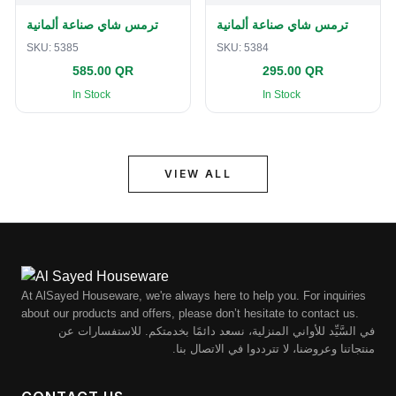
ترمس شاي صناعة ألمانية
ترمس شاي صناعة ألمانية
SKU:
5385
SKU:
5384
585.00 QR
295.00 QR
In Stock
In Stock
VIEW ALL
At AlSayed Houseware, we're always here to help you. For inquiries
about our products and offers, please don’t hesitate to contact us.
في السَّيِّد للأواني المنزلية، نسعد دائمًا بخدمتكم. للاستفسارات عن
منتجاتنا وعروضنا، لا تترددوا في الاتصال بنا.