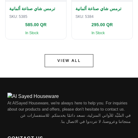
ترمس شاي صناعة ألمانية
ترمس شاي صناعة ألمانية
SKU:
5385
SKU:
5384
585.00 QR
295.00 QR
In Stock
In Stock
VIEW ALL
At AlSayed Houseware, we're always here to help you. For inquiries
about our products and offers, please don’t hesitate to contact us.
في السَّيِّد للأواني المنزلية، نسعد دائمًا بخدمتكم. للاستفسارات عن
منتجاتنا وعروضنا، لا تترددوا في الاتصال بنا.