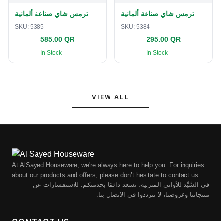
ترمس شاي صناعة ألمانية
ترمس شاي صناعة ألمانية
SKU:
5385
SKU:
5384
585.00 QR
295.00 QR
In Stock
In Stock
VIEW ALL
At AlSayed Houseware, we're always here to help you. For inquiries
about our products and offers, please don’t hesitate to contact us.
في السَّيِّد للأواني المنزلية، نسعد دائمًا بخدمتكم. للاستفسارات عن
منتجاتنا وعروضنا، لا تترددوا في الاتصال بنا.