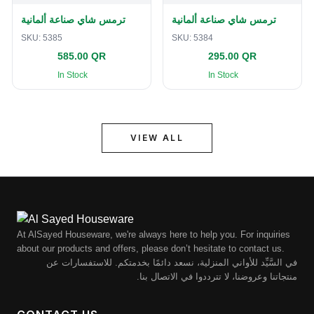
ترمس شاي صناعة ألمانية
ترمس شاي صناعة ألمانية
SKU:
5385
SKU:
5384
585.00 QR
295.00 QR
In Stock
In Stock
VIEW ALL
At AlSayed Houseware, we're always here to help you. For inquiries
about our products and offers, please don’t hesitate to contact us.
في السَّيِّد للأواني المنزلية، نسعد دائمًا بخدمتكم. للاستفسارات عن
منتجاتنا وعروضنا، لا تترددوا في الاتصال بنا.