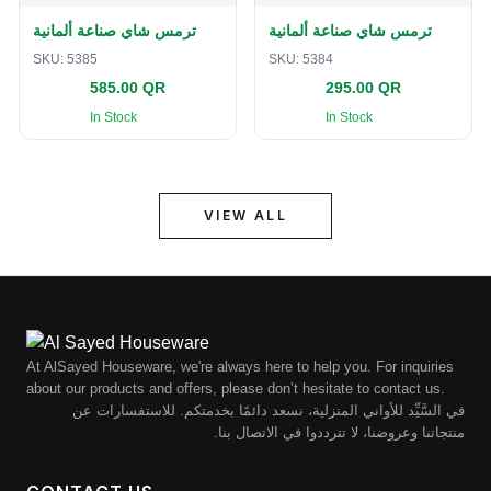
ترمس شاي صناعة ألمانية
ترمس شاي صناعة ألمانية
SKU:
5385
SKU:
5384
585.00 QR
295.00 QR
In Stock
In Stock
VIEW ALL
At AlSayed Houseware, we're always here to help you. For inquiries
about our products and offers, please don’t hesitate to contact us.
في السَّيِّد للأواني المنزلية، نسعد دائمًا بخدمتكم. للاستفسارات عن
منتجاتنا وعروضنا، لا تترددوا في الاتصال بنا.