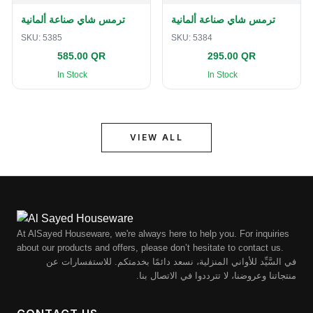
ترمس شاي صناعة ألمانية
ترمس شاي صناعة ألمانية
SKU:
5385
SKU:
5384
585.00 QR
295.00 QR
In Stock
In Stock
VIEW ALL
At AlSayed Houseware, we're always here to help you. For inquiries
about our products and offers, please don’t hesitate to contact us.
في السَّيِّد للأواني المنزلية، نسعد دائمًا بخدمتكم. للاستفسارات عن
منتجاتنا وعروضنا، لا تترددوا في الاتصال بنا.