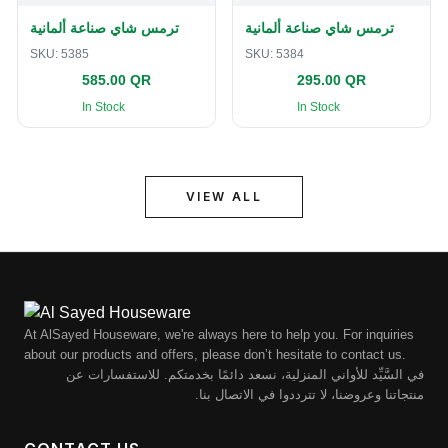
ترمس شاي صناعة ألمانية
ترمس شاي صناعة ألمانية
SKU:
5385
SKU:
5384
585.00 QR
295.00 QR
In Stock
In Stock
VIEW ALL
At AlSayed Houseware, we're always here to help you. For inquiries
about our products and offers, please don’t hesitate to contact us.
في السَّيِّد للأواني المنزلية، نسعد دائمًا بخدمتكم. للاستفسارات عن
منتجاتنا وعروضنا، لا تترددوا في الاتصال بنا.