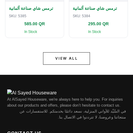
ترمس شاي صناعة ألمانية
ترمس شاي صناعة ألمانية
SKU:
5385
SKU:
5384
585.00 QR
295.00 QR
In Stock
In Stock
VIEW ALL
At AlSayed Houseware, we're always here to help you. For inquiries
about our products and offers, please don’t hesitate to contact us.
في السَّيِّد للأواني المنزلية، نسعد دائمًا بخدمتكم. للاستفسارات عن
منتجاتنا وعروضنا، لا تترددوا في الاتصال بنا.