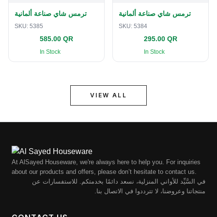
ترمس شاي صناعة ألمانية
ترمس شاي صناعة ألمانية
SKU:
5385
SKU:
5384
585.00 QR
295.00 QR
In Stock
In Stock
VIEW ALL
At AlSayed Houseware, we're always here to help you. For inquiries
about our products and offers, please don’t hesitate to contact us.
في السَّيِّد للأواني المنزلية، نسعد دائمًا بخدمتكم. للاستفسارات عن
منتجاتنا وعروضنا، لا تترددوا في الاتصال بنا.