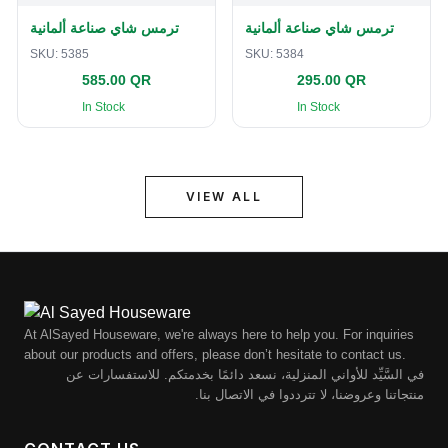
ترمس شاي صناعة ألمانية
ترمس شاي صناعة ألمانية
SKU:
5385
SKU:
5384
585.00 QR
295.00 QR
In Stock
In Stock
VIEW ALL
At AlSayed Houseware, we're always here to help you. For inquiries
about our products and offers, please don’t hesitate to contact us.
في السَّيِّد للأواني المنزلية، نسعد دائمًا بخدمتكم. للاستفسارات عن
منتجاتنا وعروضنا، لا تترددوا في الاتصال بنا.