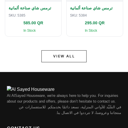
ترمس شاي صناعة ألمانية
ترمس شاي صناعة ألمانية
SKU:
5385
SKU:
5384
585.00 QR
295.00 QR
In Stock
In Stock
VIEW ALL
At AlSayed Houseware, we're always here to help you. For inquiries
about our products and offers, please don’t hesitate to contact us.
في السَّيِّد للأواني المنزلية، نسعد دائمًا بخدمتكم. للاستفسارات عن
منتجاتنا وعروضنا، لا تترددوا في الاتصال بنا.