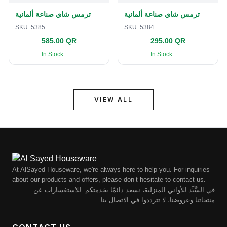
ترمس شاي صناعة ألمانية
ترمس شاي صناعة ألمانية
SKU:
5385
SKU:
5384
585.00 QR
295.00 QR
In Stock
In Stock
VIEW ALL
At AlSayed Houseware, we're always here to help you. For inquiries
about our products and offers, please don’t hesitate to contact us.
في السَّيِّد للأواني المنزلية، نسعد دائمًا بخدمتكم. للاستفسارات عن
منتجاتنا وعروضنا، لا تترددوا في الاتصال بنا.