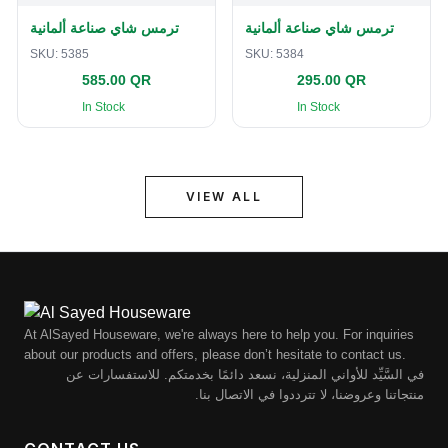
ترمس شاي صناعة ألمانية
ترمس شاي صناعة ألمانية
SKU:
5385
SKU:
5384
585.00 QR
295.00 QR
In Stock
In Stock
VIEW ALL
At AlSayed Houseware, we're always here to help you. For inquiries
about our products and offers, please don’t hesitate to contact us.
في السَّيِّد للأواني المنزلية، نسعد دائمًا بخدمتكم. للاستفسارات عن
منتجاتنا وعروضنا، لا تترددوا في الاتصال بنا.