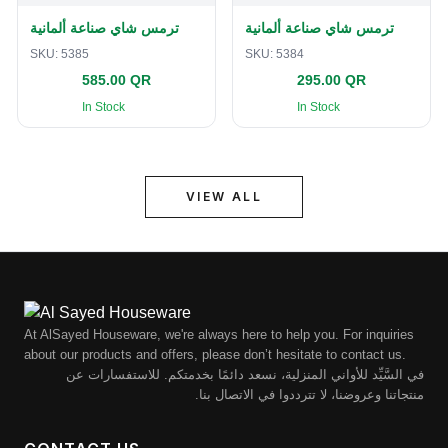
ترمس شاي صناعة ألمانية
ترمس شاي صناعة ألمانية
SKU:
5385
SKU:
5384
585.00 QR
295.00 QR
In Stock
In Stock
VIEW ALL
At AlSayed Houseware, we're always here to help you. For inquiries
about our products and offers, please don’t hesitate to contact us.
في السَّيِّد للأواني المنزلية، نسعد دائمًا بخدمتكم. للاستفسارات عن
منتجاتنا وعروضنا، لا تترددوا في الاتصال بنا.