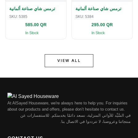
ترمس شاي صناعة ألمانية
ترمس شاي صناعة ألمانية
SKU:
5385
SKU:
5384
585.00 QR
295.00 QR
In Stock
In Stock
VIEW ALL
At AlSayed Houseware, we're always here to help you. For inquiries
about our products and offers, please don’t hesitate to contact us.
في السَّيِّد للأواني المنزلية، نسعد دائمًا بخدمتكم. للاستفسارات عن
منتجاتنا وعروضنا، لا تترددوا في الاتصال بنا.