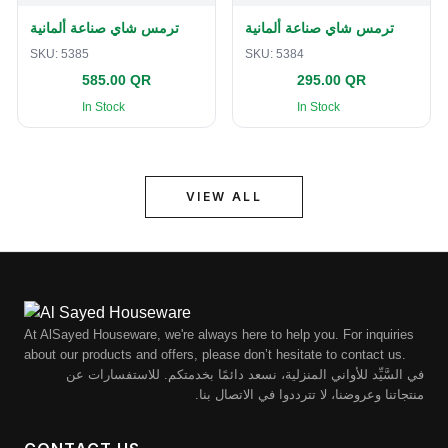
ترمس شاي صناعة ألمانية
ترمس شاي صناعة ألمانية
SKU:
5385
SKU:
5384
585.00 QR
295.00 QR
In Stock
In Stock
VIEW ALL
At AlSayed Houseware, we're always here to help you. For inquiries
about our products and offers, please don’t hesitate to contact us.
في السَّيِّد للأواني المنزلية، نسعد دائمًا بخدمتكم. للاستفسارات عن
منتجاتنا وعروضنا، لا تترددوا في الاتصال بنا.