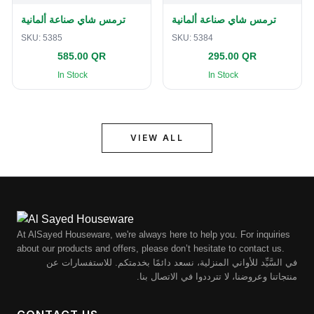
ترمس شاي صناعة ألمانية
ترمس شاي صناعة ألمانية
SKU:
5385
SKU:
5384
585.00 QR
295.00 QR
In Stock
In Stock
VIEW ALL
At AlSayed Houseware, we're always here to help you. For inquiries
about our products and offers, please don’t hesitate to contact us.
في السَّيِّد للأواني المنزلية، نسعد دائمًا بخدمتكم. للاستفسارات عن
منتجاتنا وعروضنا، لا تترددوا في الاتصال بنا.