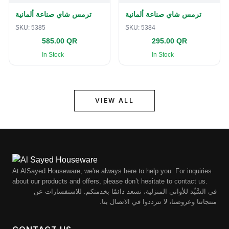
ترمس شاي صناعة ألمانية
ترمس شاي صناعة ألمانية
SKU:
5385
SKU:
5384
585.00 QR
295.00 QR
In Stock
In Stock
VIEW ALL
At AlSayed Houseware, we're always here to help you. For inquiries
about our products and offers, please don’t hesitate to contact us.
في السَّيِّد للأواني المنزلية، نسعد دائمًا بخدمتكم. للاستفسارات عن
منتجاتنا وعروضنا، لا تترددوا في الاتصال بنا.