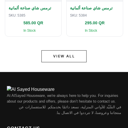
ترمس شاي صناعة ألمانية
ترمس شاي صناعة ألمانية
SKU:
5385
SKU:
5384
585.00 QR
295.00 QR
In Stock
In Stock
VIEW ALL
At AlSayed Houseware, we're always here to help you. For inquiries
about our products and offers, please don’t hesitate to contact us.
في السَّيِّد للأواني المنزلية، نسعد دائمًا بخدمتكم. للاستفسارات عن
منتجاتنا وعروضنا، لا تترددوا في الاتصال بنا.