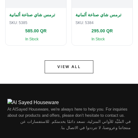
ترمس شاي صناعة ألمانية
ترمس شاي صناعة ألمانية
SKU:
5385
SKU:
5384
585.00 QR
295.00 QR
In Stock
In Stock
VIEW ALL
At AlSayed Houseware, we're always here to help you. For inquiries
about our products and offers, please don’t hesitate to contact us.
في السَّيِّد للأواني المنزلية، نسعد دائمًا بخدمتكم. للاستفسارات عن
منتجاتنا وعروضنا، لا تترددوا في الاتصال بنا.