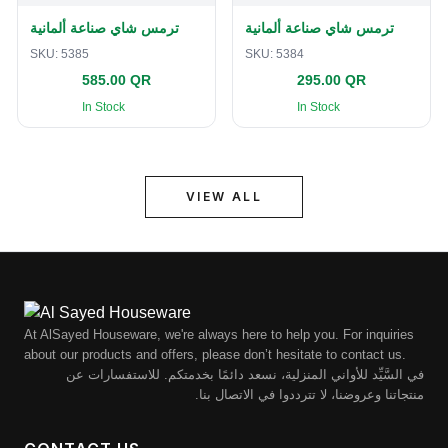
ترمس شاي صناعة ألمانية
ترمس شاي صناعة ألمانية
SKU:
5385
SKU:
5384
585.00 QR
295.00 QR
In Stock
In Stock
VIEW ALL
At AlSayed Houseware, we're always here to help you. For inquiries
about our products and offers, please don’t hesitate to contact us.
في السَّيِّد للأواني المنزلية، نسعد دائمًا بخدمتكم. للاستفسارات عن
منتجاتنا وعروضنا، لا تترددوا في الاتصال بنا.