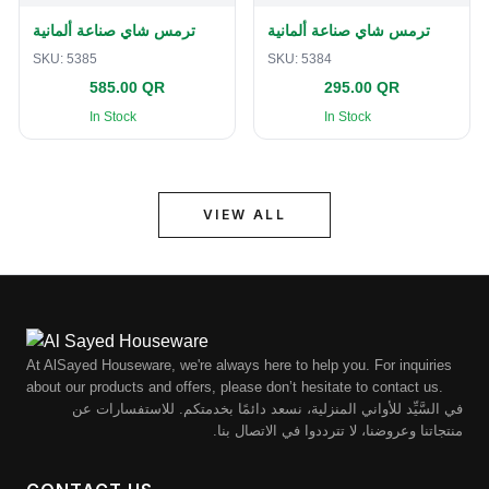
ترمس شاي صناعة ألمانية
ترمس شاي صناعة ألمانية
SKU:
5385
SKU:
5384
585.00 QR
295.00 QR
In Stock
In Stock
VIEW ALL
At AlSayed Houseware, we're always here to help you. For inquiries
about our products and offers, please don’t hesitate to contact us.
في السَّيِّد للأواني المنزلية، نسعد دائمًا بخدمتكم. للاستفسارات عن
منتجاتنا وعروضنا، لا تترددوا في الاتصال بنا.